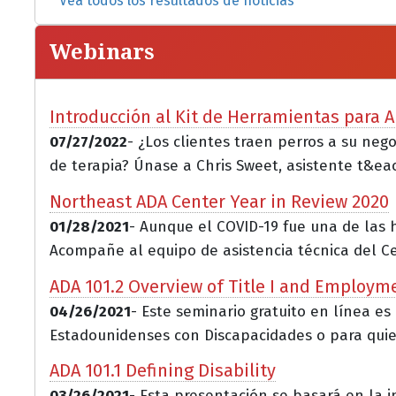
Vea todos los resultados de noticias
Webinars
Introducción al Kit de Herramientas para A
07/27/2022
- ¿Los clientes traen perros a su ne
de terapia? Únase a Chris Sweet, asistente t&eacu
Northeast ADA Center Year in Review 2020
01/28/2021
- Aunque el COVID-19 fue una de las 
Acompañe al equipo de asistencia técnica del Ce.
ADA 101.2 Overview of Title I and Employm
04/26/2021
- Este seminario gratuito en línea es
Estadounidenses con Discapacidades o para quie
ADA 101.1 Defining Disability
03/26/2021
- Esta presentación se basará en la i