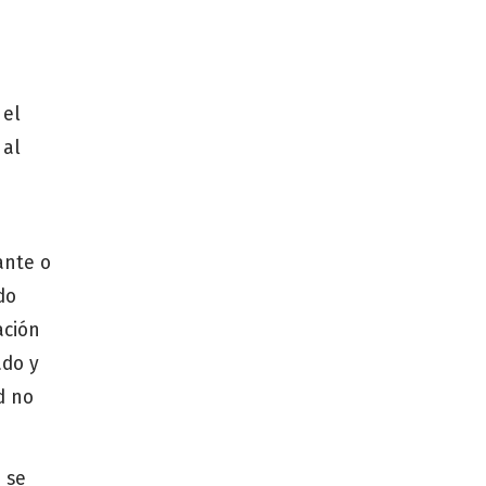
 el
 al
ante o
do
ación
ado y
d no
 se