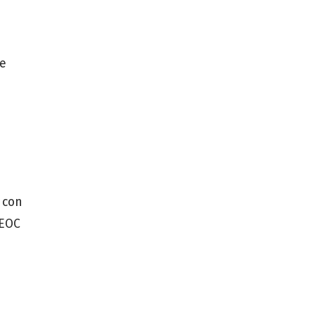
ue
 con
EEOC