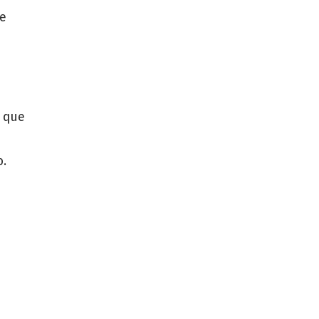
de
n que
o.