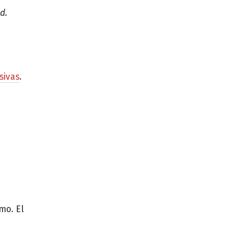
d.
sivas
.
mo. El