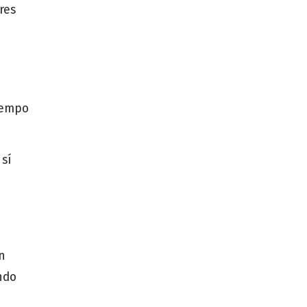
res
tiempo
 sí
n
ndo