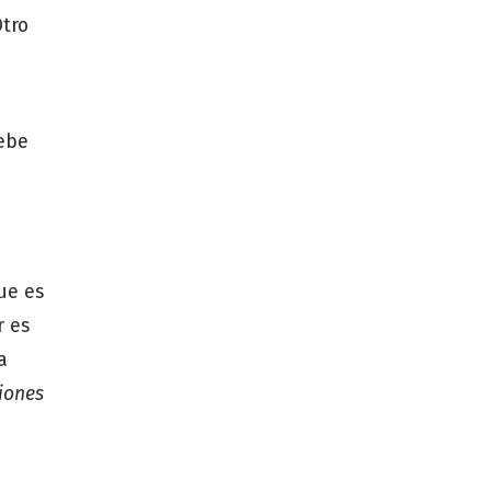
Otro
debe
ue es
r es
a
iones