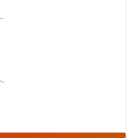
..
..