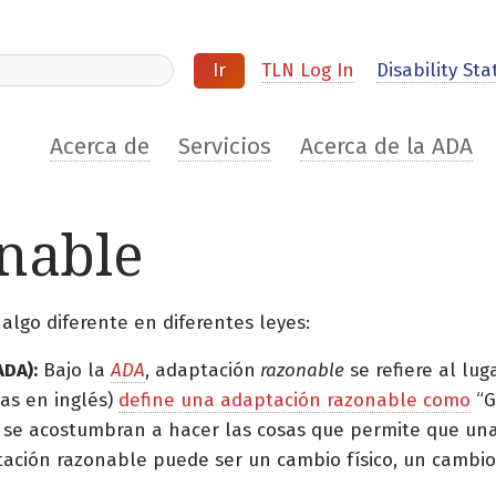
ite
TLN Log In
Disability Stat
Acerca de
Servicios
Acerca de la ADA
nable
lgo diferente en diferentes leyes:
ADA):
Bajo la
ADA
, adaptación
razonable
se refiere al lug
las en inglés)
define una adaptación razonable como
“G
 se acostumbran a hacer las cosas que permite que una
ación razonable puede ser un cambio físico, un cambio