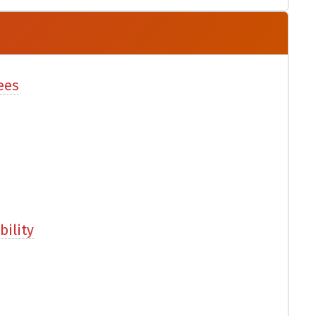
ees
bility