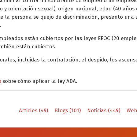
criminar contra un solicitante de empleo o un empleado 
 y orientación sexual), origen nacional, edad (40 años 
e la persona se quejó de discriminación, presentó una 
.
pleados están cubiertos por las leyes EEOC (20 emplea
mbién están cubiertos.
rales, incluidas la contratación, el despido, los ascensos
s
sobre cómo aplicar la ley ADA.
Articles (49)
Blogs (101)
Noticias (449)
Webi