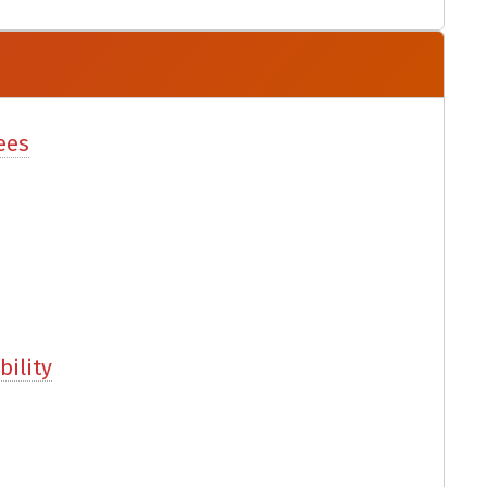
ees
bility