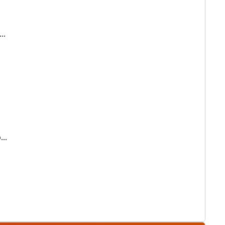
..
..